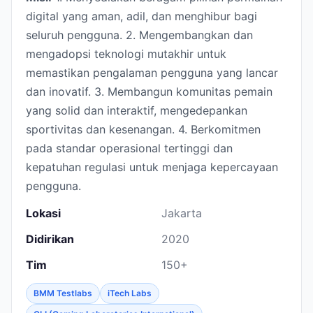
digital yang aman, adil, dan menghibur bagi
seluruh pengguna. 2. Mengembangkan dan
mengadopsi teknologi mutakhir untuk
memastikan pengalaman pengguna yang lancar
dan inovatif. 3. Membangun komunitas pemain
yang solid dan interaktif, mengedepankan
sportivitas dan kesenangan. 4. Berkomitmen
pada standar operasional tertinggi dan
kepatuhan regulasi untuk menjaga kepercayaan
pengguna.
Lokasi
Jakarta
Didirikan
2020
Tim
150+
BMM Testlabs
iTech Labs