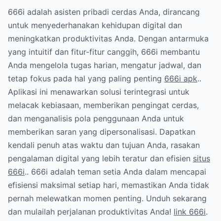
666i adalah asisten pribadi cerdas Anda, dirancang
untuk menyederhanakan kehidupan digital dan
meningkatkan produktivitas Anda. Dengan antarmuka
yang intuitif dan fitur-fitur canggih, 666i membantu
Anda mengelola tugas harian, mengatur jadwal, dan
tetap fokus pada hal yang paling penting
666i apk
..
Aplikasi ini menawarkan solusi terintegrasi untuk
melacak kebiasaan, memberikan pengingat cerdas,
dan menganalisis pola penggunaan Anda untuk
memberikan saran yang dipersonalisasi. Dapatkan
kendali penuh atas waktu dan tujuan Anda, rasakan
pengalaman digital yang lebih teratur dan efisien
situs
666i
.. 666i adalah teman setia Anda dalam mencapai
efisiensi maksimal setiap hari, memastikan Anda tidak
pernah melewatkan momen penting. Unduh sekarang
dan mulailah perjalanan produktivitas Anda!
link 666i
.