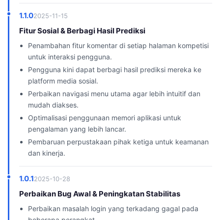
1.1.0
2025-11-15
Fitur Sosial & Berbagi Hasil Prediksi
Penambahan fitur komentar di setiap halaman kompetisi
untuk interaksi pengguna.
Pengguna kini dapat berbagi hasil prediksi mereka ke
platform media sosial.
Perbaikan navigasi menu utama agar lebih intuitif dan
mudah diakses.
Optimalisasi penggunaan memori aplikasi untuk
pengalaman yang lebih lancar.
Pembaruan perpustakaan pihak ketiga untuk keamanan
dan kinerja.
1.0.1
2025-10-28
Perbaikan Bug Awal & Peningkatan Stabilitas
Perbaikan masalah login yang terkadang gagal pada
beberapa perangkat.