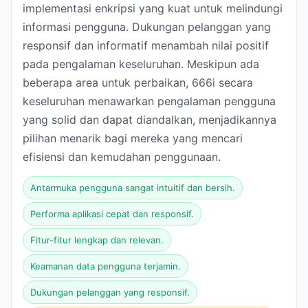
implementasi enkripsi yang kuat untuk melindungi
informasi pengguna. Dukungan pelanggan yang
responsif dan informatif menambah nilai positif
pada pengalaman keseluruhan. Meskipun ada
beberapa area untuk perbaikan, 666i secara
keseluruhan menawarkan pengalaman pengguna
yang solid dan dapat diandalkan, menjadikannya
pilihan menarik bagi mereka yang mencari
efisiensi dan kemudahan penggunaan.
Antarmuka pengguna sangat intuitif dan bersih.
Performa aplikasi cepat dan responsif.
Fitur-fitur lengkap dan relevan.
Keamanan data pengguna terjamin.
Dukungan pelanggan yang responsif.