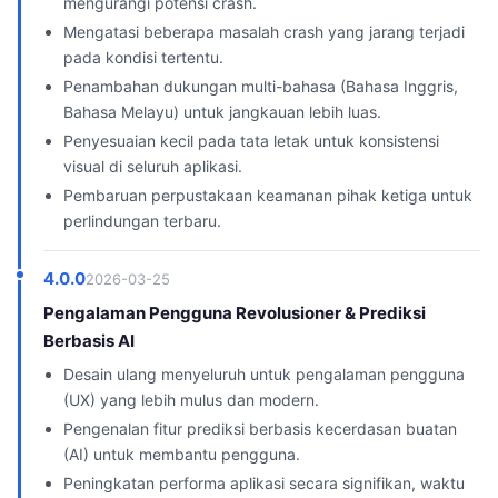
mengurangi potensi crash.
Mengatasi beberapa masalah crash yang jarang terjadi
pada kondisi tertentu.
Penambahan dukungan multi-bahasa (Bahasa Inggris,
Bahasa Melayu) untuk jangkauan lebih luas.
Penyesuaian kecil pada tata letak untuk konsistensi
visual di seluruh aplikasi.
Pembaruan perpustakaan keamanan pihak ketiga untuk
perlindungan terbaru.
4.0.0
2026-03-25
Pengalaman Pengguna Revolusioner & Prediksi
Berbasis AI
Desain ulang menyeluruh untuk pengalaman pengguna
(UX) yang lebih mulus dan modern.
Pengenalan fitur prediksi berbasis kecerdasan buatan
(AI) untuk membantu pengguna.
Peningkatan performa aplikasi secara signifikan, waktu