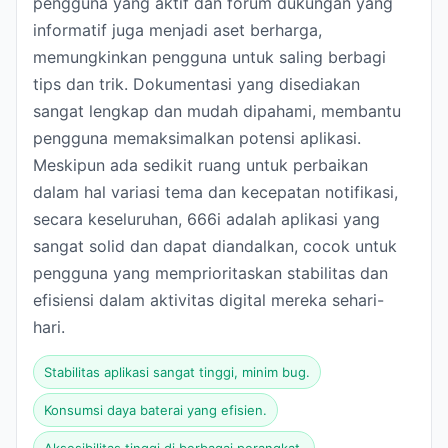
pengguna yang aktif dan forum dukungan yang
informatif juga menjadi aset berharga,
memungkinkan pengguna untuk saling berbagi
tips dan trik. Dokumentasi yang disediakan
sangat lengkap dan mudah dipahami, membantu
pengguna memaksimalkan potensi aplikasi.
Meskipun ada sedikit ruang untuk perbaikan
dalam hal variasi tema dan kecepatan notifikasi,
secara keseluruhan, 666i adalah aplikasi yang
sangat solid dan dapat diandalkan, cocok untuk
pengguna yang memprioritaskan stabilitas dan
efisiensi dalam aktivitas digital mereka sehari-
hari.
Stabilitas aplikasi sangat tinggi, minim bug.
Konsumsi daya baterai yang efisien.