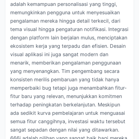
adalah kemampuan personalisasi yang tinggi,
memungkinkan pengguna untuk menyesuaikan
pengalaman mereka hingga detail terkecil, dari
tema visual hingga pengaturan notifikasi. Integrasi
dengan platform lain berjalan mulus, menciptakan
ekosistem kerja yang terpadu dan efisien. Desain
visual aplikasi ini juga sangat modern dan
menarik, memberikan pengalaman penggunaan
yang menyenangkan. Tim pengembang secara
konsisten merilis pembaruan yang tidak hanya
memperbaiki bug tetapi juga menambahkan fitur-
fitur baru yang relevan, menunjukkan komitmen
terhadap peningkatan berkelanjutan. Meskipun
ada sedikit kurva pembelajaran untuk menguasai
semua fitur canggihnya, investasi waktu tersebut
sangat sepadan dengan nilai yang ditawarkan.
666i adalah pilihan yang sangat baik bagi mereka