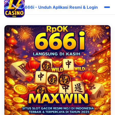
666i - Unduh Aplikasi Resmi & Login