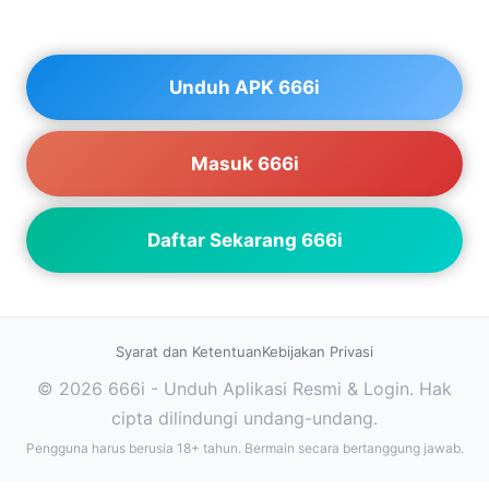
Unduh APK 666i
Masuk 666i
Daftar Sekarang 666i
Syarat dan Ketentuan
Kebijakan Privasi
© 2026 666i - Unduh Aplikasi Resmi & Login. Hak
cipta dilindungi undang-undang.
Pengguna harus berusia 18+ tahun. Bermain secara bertanggung jawab.