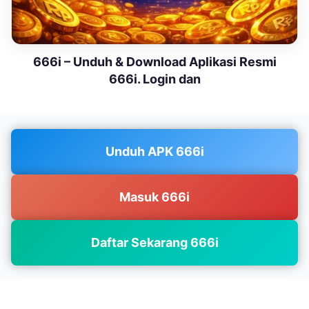
666i – Unduh & Download Aplikasi Resmi
666i. Login dan
Unduh APK 666i
Masuk 666i
Daftar Sekarang 666i