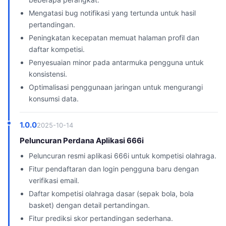
Mengatasi bug notifikasi yang tertunda untuk hasil
pertandingan.
Peningkatan kecepatan memuat halaman profil dan
daftar kompetisi.
Penyesuaian minor pada antarmuka pengguna untuk
konsistensi.
Optimalisasi penggunaan jaringan untuk mengurangi
konsumsi data.
1.0.0
2025-10-14
Peluncuran Perdana Aplikasi 666i
Peluncuran resmi aplikasi 666i untuk kompetisi olahraga.
Fitur pendaftaran dan login pengguna baru dengan
verifikasi email.
Daftar kompetisi olahraga dasar (sepak bola, bola
basket) dengan detail pertandingan.
Fitur prediksi skor pertandingan sederhana.